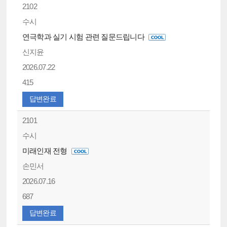
2102
수시
연극학과 실기 시험 관련 질문드립니다
신지윤
2026.07.22
415
답변완료
2101
수시
미래인재 전형
손민서
2026.07.16
687
답변완료