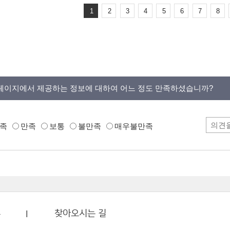
1
2
3
4
5
6
7
8
페이지에서 제공하는 정보에 대하여 어느 정도 만족하셨습니까?
족
만족
보통
불만족
매우불만족
부
찾아오시는 길