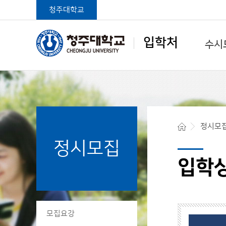
청주대학교
입학처
수시
학생중심 글로벌대학
정시모
정시모집
청주대학교 입학처
입학
모집요강