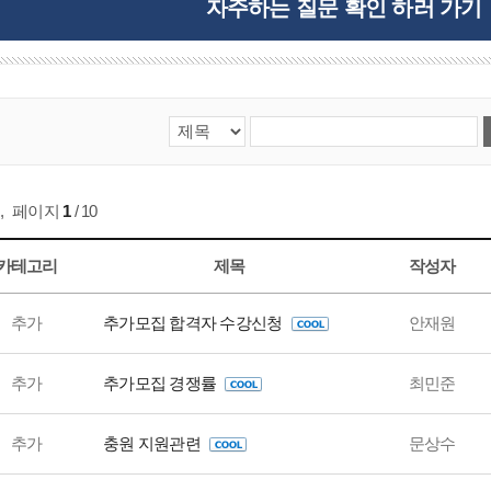
자주하는 질문 확인 하러 가기
,
페이지
1
/ 10
카테고리
제목
작성자
추가
추가모집 합격자 수강신청
안재원
추가
추가모집 경쟁률
최민준
추가
충원 지원관련
문상수