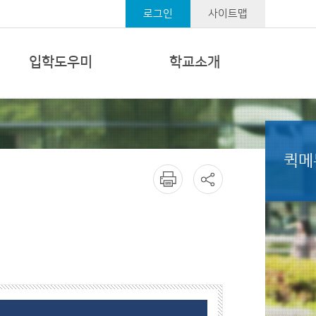
로그인
사이트맵
입학도우미
학교소개
퀵메