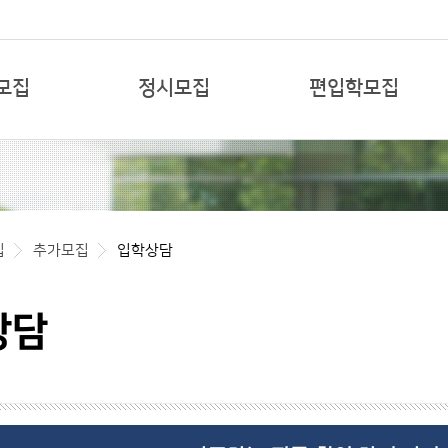
본문 바로가기
모집
정시모집
편입학모집
집
추가모집
입학상담
상담