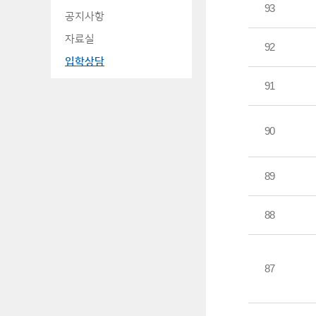
93
공지사항
자료실
92
입학상담
91
90
89
88
87