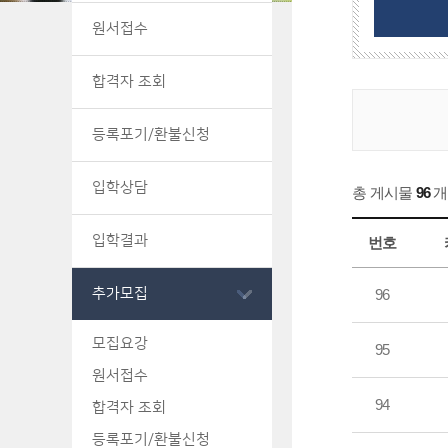
원서접수
합격자 조회
등록포기/환불신청
입학상담
총 게시물
96
개
입학결과
번호
추가모집
96
모집요강
95
원서접수
94
합격자 조회
등록포기/환불신청