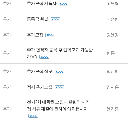
추가
추가모집 기숙사
고도형
추가
등록금 환불
이승빈
추가
추가모집
권윤경
추가 합격자 등록 후 입학포기 가능한
추가
변돈식
가요?
추가
추가모집 질문
박건휘
추가
정시 추가모집
김시은
전기2차 대학원 모집과 관련하여 직
추가
접 서류 제출에 관하여 여쭤봅니다.
윤기홍