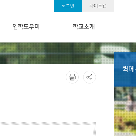
로그인
사이트맵
입학도우미
학교소개
퀵메