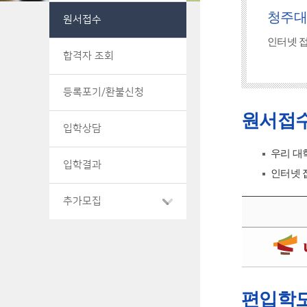
청주대
원서접수
인터넷 
합격자 조회
등록포기/환불신청
원서접
입학상담
우리 대
입학결과
인터넷 
추가모집
편입학모