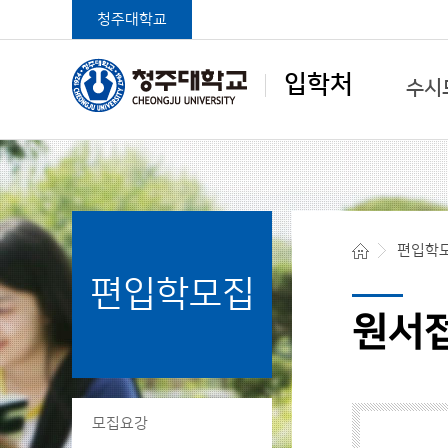
청주대학교
입학처
수시
학생중심 글로벌대학
편입학
편입학모집
청주대학교 입학처
원서
모집요강