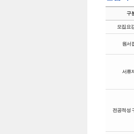
구
모집요강
원서
서류
전공적성 