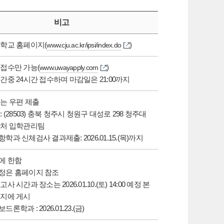
비고
학교 홈페이지(
)
www.cju.ac.kr/ipsi/index.do
접수만 가능(
)
www.uwayapply.com
간중 24시간 접수하며 마감일은 21:00까지
는 우편 제출
 (28503) 충북 청주시 청원구 대성로 298 청주대
학처 입학관리팀
과 신체검사 결과제출: 2026.01.15.(목)까지
에 한함
정은 홈페이지 참조
사 시간과 장소는 2026.01.10.(토) 14:00 예정 본
이지에 게시
론학과 : 2026.01.23.(금)