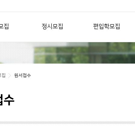
본문 바로가기
모집
정시모집
편입학모집
모집
원서접수
접수