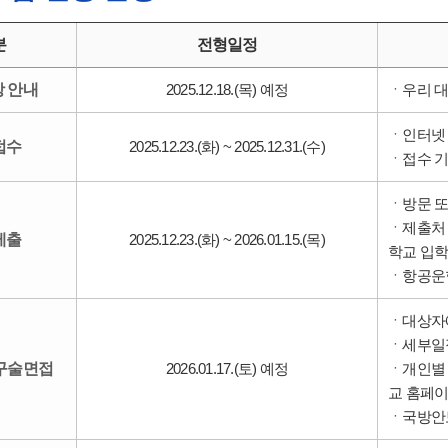
분
전형일정
 안내
2025.12.18.(목) 예정
ㆍ우리 대
ㆍ인터넷 
접수
2025.12.23.(화) ~ 2025.12.31.(수)
ㆍ접수 기
ㆍ방문 또
ㆍ제출처 :
제출
2025.12.23.(화) ~ 2026.01.15.(목)
학교 입
ㆍ항공운항학
ㆍ대상자
ㆍ세부일
구술면접
2026.01.17.(토) 예정
ㆍ개인별 고
교 홈페
ㆍ국방안보드