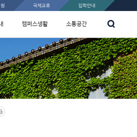
지원
국제교류
입학안내
내
캠퍼스생활
소통공간