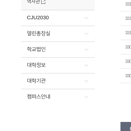
역사관
33
CJU2030
33
33
열린총장실
33
학교법인
33
대학정보
33
대학기관
캠퍼스안내