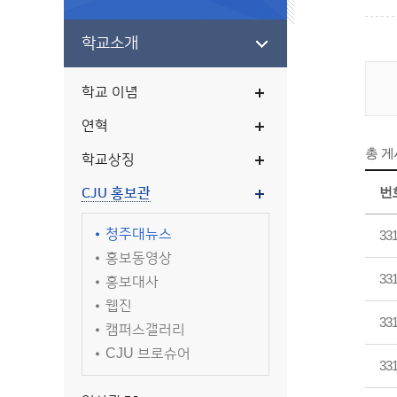
학교소개
학교 이념
연혁
총 
학교상징
번
CJU 홍보관
청주대뉴스
33
홍보동영상
33
홍보대사
웹진
33
캠퍼스갤러리
CJU 브로슈어
33