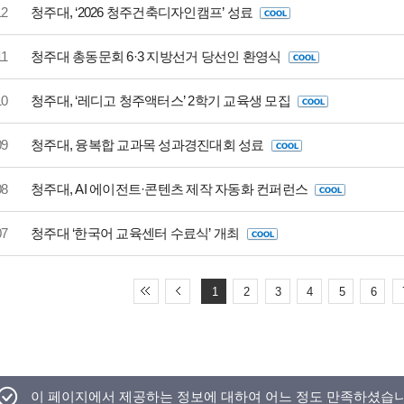
12
청주대, ‘2026 청주건축디자인캠프’ 성료
11
청주대 총동문회 6·3 지방선거 당선인 환영식
10
청주대, ‘레디고 청주액터스’ 2학기 교육생 모집
09
청주대, 융복합 교과목 성과경진대회 성료
08
청주대, AI 에이전트·콘텐츠 제작 자동화 컨퍼런스
07
청주대 ‘한국어 교육센터 수료식’ 개최
1
2
3
4
5
6
이 페이지에서 제공하는 정보에 대하여 어느 정도 만족하셨습