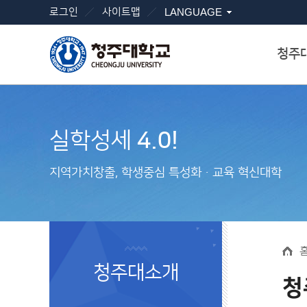
로그인
사이트맵
LANGUAGE
청주
실학성세
4.0!
지역가치창출, 학생중심 특성화ㆍ교육 혁신대학
청주대소개
청