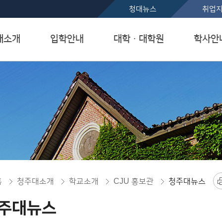
본문 바로가기
청대뉴스
취업
대소개
입학안내
대학ㆍ대학원
학사안
홈
청주대소개
학교소개
CJU 홍보관
청주대뉴스
주대뉴스