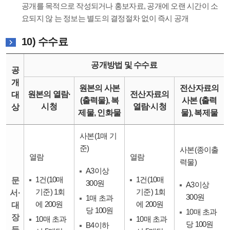
공개를 목적으로 작성되거나 홍보자료, 공개에 오랜 시간이 소
요되지 않 는 정보는 별도의 결정절차 없이 즉시 공개
10) 수수료
공개방법 및 수수료
공
개
원본의 사본
전산자료의
원본의 열람·
전산자료의
대
(출력물), 복
사본 (출력
시청
열람·시청
상
제물, 인화물
물), 복제물
사본(1매 기
준)
사본(종이출
열람
열람
력물)
A3이상
1건(10매
1건(10매
문
300원
A3이상
기준) 1회
기준) 1회
서·
300원
1매 초과
에 200원
에 200원
대
당 100원
10매 초과
장
10매 초과
10매 초과
당 100원
B4이하
등