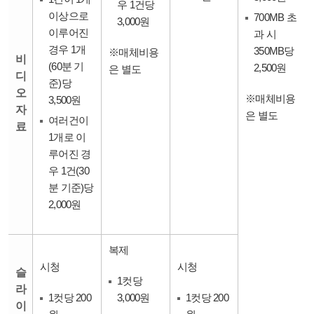
우 1건당
이상으로
700MB 초
3,000원
이루어진
과 시
경우 1개
350MB당
※매체비용
비
(60분 기
2,500원
은 별도
디
준)당
오
※매체비용
3,500원
자
은 별도
여러건이
료
1개로 이
루어진 경
우 1건(30
분 기준)당
2,000원
복제
시청
시청
슬
1컷당
라
1컷당 200
3,000원
1컷당 200
이