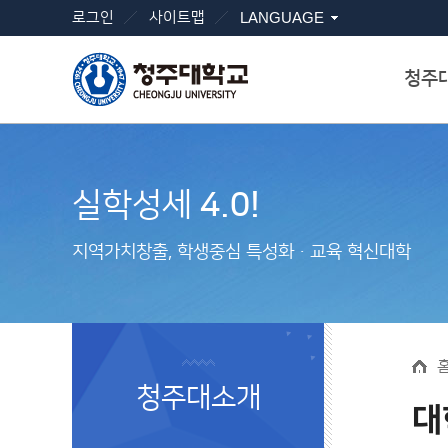
로그인
사이트맵
LANGUAGE
청주
실학성세
4.0!
지역가치창출, 학생중심 특성화ㆍ교육 혁신대학
청주대소개
대