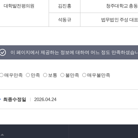
대학발전평의원
김진홍
청주대학교 총
석동규
법무법인 주성 대
이 페이지에서 제공하는 정보에 대하여 어느 정도 만족하셨습
매우만족
만족
보통
불만족
매우불만족
최종수정일
2026.04.24