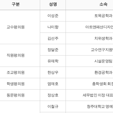
구분
성명
소속
이성준
토목공학과
교수평의원
나미향
아트앤패션디자
김선주
치위생학과
정달준
교수연구지원
직원평의원
유재학
시설운영팀
조교평의원
한상우
환경공학과
학생평의원
염재호
총학생회 회
동문평의원
정상호
세무법인 이정 대
이철규
청주대학교 명