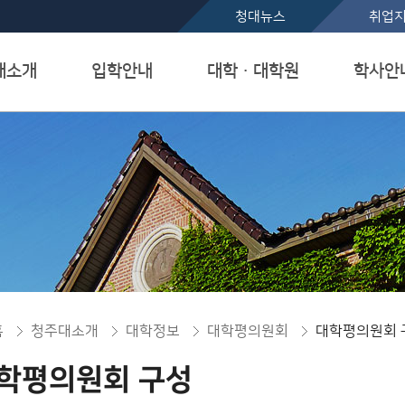
본문 바로가기
청대뉴스
취업
대소개
입학안내
대학ㆍ대학원
학사안
홈
청주대소개
대학정보
대학평의원회
대학평의원회 
학평의원회 구성