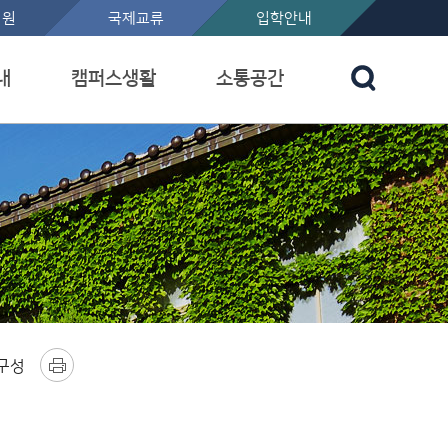
지원
국제교류
입학안내
내
캠퍼스생활
소통공간
구성