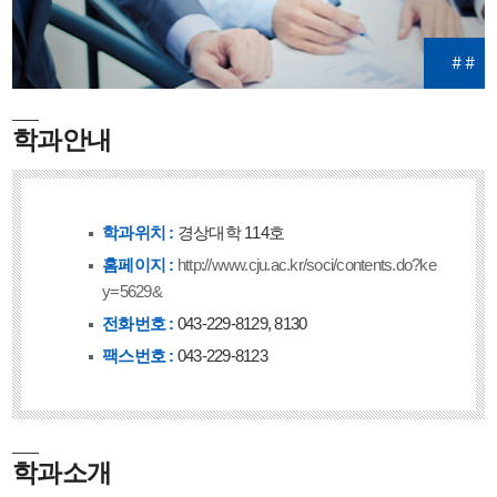
#
#
학과안내
학과위치 :
경상대학 114호
홈페이지 :
http://www.cju.ac.kr/soci/contents.do?ke
y=5629&
전화번호 :
043-229-8129, 8130
팩스번호 :
043-229-8123
학과소개