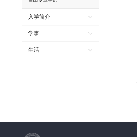
入学简介
学事
生活