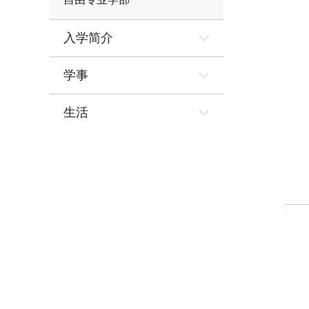
入学简介
学事
生活