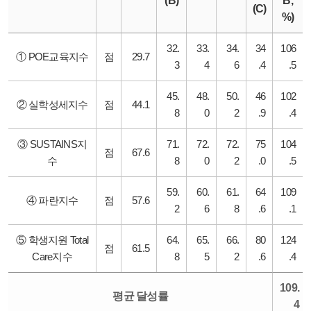
(B)
B,
(C)
%)
32.
33.
34.
34
106
① POE교육지수
점
29.7
3
4
6
.4
.5
45.
48.
50.
46
102
② 실학성세지수
점
44.1
8
0
2
.9
.4
③ SUSTAINS지
71.
72.
72.
75
104
점
67.6
수
8
0
2
.0
.5
59.
60.
61.
64
109
④ 파란지수
점
57.6
2
6
8
.6
.1
⑤ 학생지원 Total
64.
65.
66.
80
124
점
61.5
Care지수
8
5
2
.6
.4
109.
평균 달성률
4