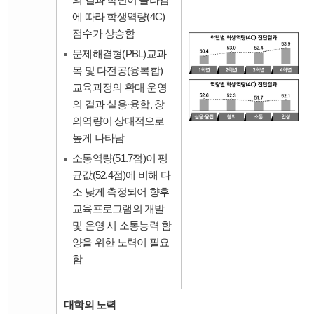
에 따라 학생역량(4C)
점수가 상승함
문제해결형(PBL)교과
목 및 다전공(융복합)
교육과정의 확대 운영
의 결과 실용·융합, 창
의역량이 상대적으로
높게 나타남
소통역량(51.7점)이 평
균값(52.4점)에 비해 다
소 낮게 측정되어 향후
교육프로그램의 개발
및 운영 시 소통능력 함
양을 위한 노력이 필요
함
대학의 노력