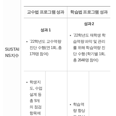
교수법 프로그램 성과
학습법 프로그램 성과
성과 2
성과 1
`22학년도 재학생 학
`22학년도 교수역량
습역량 파악 및 관리
진단 수행(연 1회, 총
를 위해 학습역량 진
SUSTAI
176명 참여)
단 수행 (학기별 1회,
NS지수
총 2648명 참여)
학생지
도, 수업
설계 등
총 9개
학습역
의 점검
량 향상
항목에