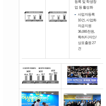
등록 및 학생창
업 등 활성화
사업자등록
10건, 사업화
자금지원
36,065천원,
특허/디자인/
상표출원 27
건