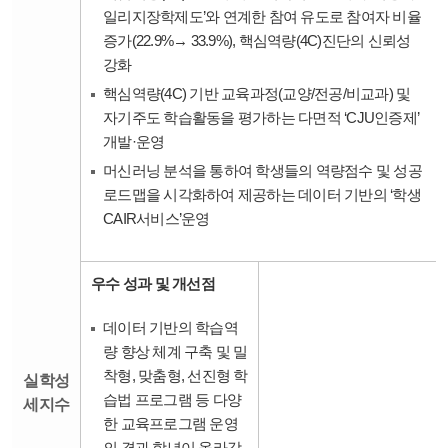
일리지장학제도’와 연계한 참여 유도로 참여자 비율
증가(22.9%→ 33.9%), 핵심역량(4C)진단의 신뢰성
강화
핵심역량(4C) 기반 교육과정(교양/전공/비교과) 및
자기주도 학습활동을 평가하는 다면적 ‘CJU인증제’
개발·운영
머신러닝 분석을 통하여 학생들의 역량점수 및 성공
로드맵을 시각화하여 제공하는 데이터 기반의 ‘학생
CAIR서비스’운영
우수 성과 및 개선점
데이터 기반의 학습역
량 향상 체계 구축 및 밀
착형, 맞춤형, 선진형 학
실학성
습법 프로그램 등 다양
세지수
한 교육프로그램 운영
의 결과 학년이 올라감