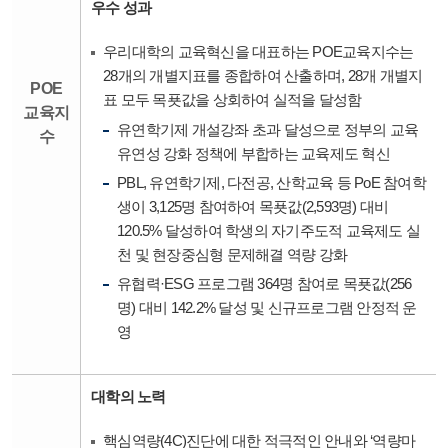
우수 성과
우리대학의 교육혁신을 대표하는 POE교육지수는
28개의 개별지표를 종합하여 산출하며, 28개 개별지
POE
표 모두 목푯값을 상회하여 실적을 달성함
교육지
유연학기제 개설강좌 초과 달성으로 정부의 교육
수
유연성 강화 정책에 부합하는 교육제도 혁신
PBL, 유연학기제, 다전공, 산학교육 등 PoE 참여학
생이 3,125명 참여하여 목푯값(2,593명) 대비
120.5% 달성하여 학생의 자기주도적 교육제도 실
천 및 현장중심형 문제해결 역량 강화
유협력·ESG 프로그램 364명 참여로 목푯값(256
명) 대비 142.2% 달성 및 신규프로그램 안정적 운
영
대학의 노력
핵심역량(4C)진단에 대한 적극적인 안내와 ‘역량마