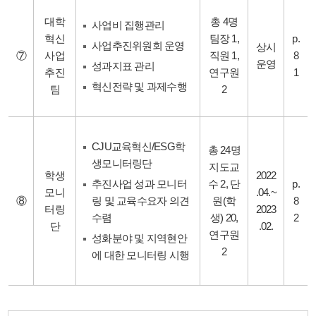
대학
총 4명
사업비 집행관리
혁신
팀장 1,
p.
사업추진위원회 운영
상시
⑦
사업
직원 1,
8
운영
성과지표 관리
추진
연구원
1
혁신전략 및 과제수행
팀
2
CJU교육혁신/ESG학
총 24명
생모니터링단
지도교
학생
2022
추진사업 성과 모니터
수 2, 단
p.
모니
.04.~
⑧
링 및 교육수요자 의견
원(학
8
터링
2023
수렴
생) 20,
2
단
.02.
연구원
성화분야 및 지역현안
2
에 대한 모니터링 시행