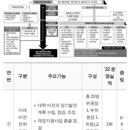
`22 운
연
증
구분
주요기능
구성
영실
번
빙
적
총 15명
위원장
대학 비전과 장기발전
미래
1, 부위
계획 수립, 점검, 조정
비전
원장 1,
p.
재정지원사업 총괄 점
①
전략
위원(교
2회
6
검