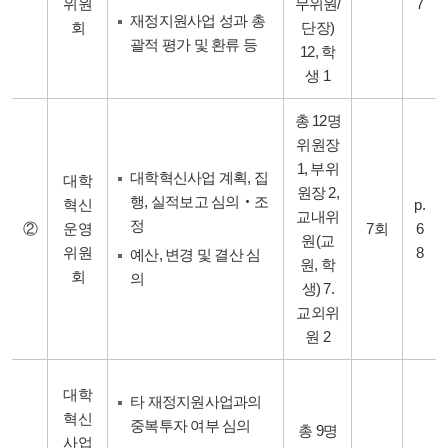
위원
무위원/
7
재정지원사업 성과 총
회
단장)
괄적 평가 및 환류 등
12, 학
생 1
총 12명
위원장
1, 부위
대학혁신사업 계획, 집
대학
원장 2,
행, 실적보고 심의‧조
혁신
p.
교내위
정
②
운영
7회
6
원(교
위원
8
예산, 변경 및 결산 심
원, 학
회
의
생) 7.
교외위
원 2
대학
타 재정지원사업과의
혁신
중복투자 여부 심의
총 9명
사업