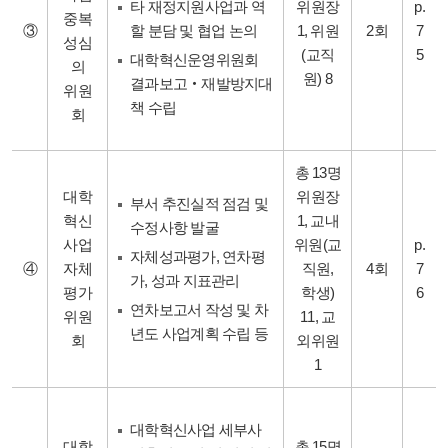
타 재정지원사업과 역
위원장
p.
중복
③
할 분담 및 협업 논의
1, 위원
2회
7
성심
(교직
5
대학혁신운영위원회
의
원) 8
결과보고‧재발방지대
위원
책 수립
회
총 13명
대학
위원장
부서 추진실적 점검 및
혁신
1, 교내
수정사항 발굴
사업
위원(교
p.
자체성과평가, 연차평
④
자체
직원,
4회
7
가, 성과 지표관리
평가
학생)
6
연차보고서 작성 및 차
위원
11, 교
년도 사업계획 수립 등
회
외위원
1
대학혁신사업 세부사
대학
총 15명