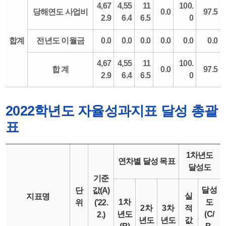
4,67
4,55
11
100.
당해연도 사업비
0.0
97.5
2.9
6.4
6.5
0
합계
전년도 이월금
0.0
0.0
0.0
0.0
0.0
0.0
4,67
4,55
11
100.
합 계
0.0
97.5
2.9
6.4
6.5
0
2022학년도 자율성과지표 달성 총괄
표
1차년도
연차별 달성 목표
달성도
기준
달성
단
값(A)
실
지표명
1차
도
위
(’22.
2차
3차
적
년도
(C/
2.)
년도
년도
값