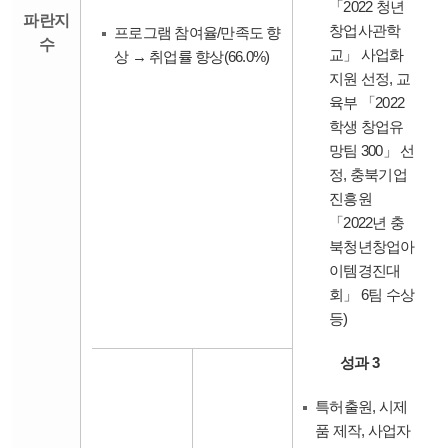
「2022 청년
파란지
창업사관학
프로그램 참여율/만족도 향
수
교」 사업화
상 → 취업률 향상(66.0%)
지원 선정, 교
육부 「2022
학생 창업유
망팀 300」 선
정, 충북기업
진흥원
「2022년 충
북청년창업아
이템경진대
회」 6팀 수상
등)
성과 3
특허출원, 시제
품 제작, 사업자