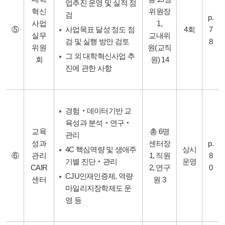
업추진 운영 및 실적 점
혁신
위원장
검
p.
사업
1,
⑤
사업목표 달성 정도 점
4회
7
실무
교내위
검 및 실행 방안 검토
8
위원
원(교직
그 외 대학혁신사업 추
회
원) 14
진에 관한 사항
경험‧데이터기반 교
육성과 분석‧연구‧
교육
총 6명
관리
성과
센터장
p.
4C 핵심역량 및 생애주
상시
⑥
관리
1, 직원
8
기별 진단‧관리
운영
CAIR
2, 연구
0
CJU인재인증제, 역량
센터
원 3
마일리지장학제도 운
영 등