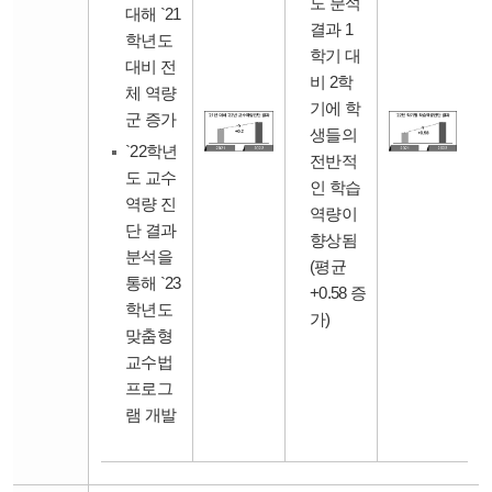
도 분석
대해 `21
결과 1
학년도
학기 대
대비 전
비 2학
체 역량
기에 학
군 증가
생들의
`22학년
전반적
도 교수
인 학습
역량 진
역량이
단 결과
향상됨
분석을
(평균
통해 `23
+0.58 증
학년도
가)
맞춤형
교수법
프로그
램 개발