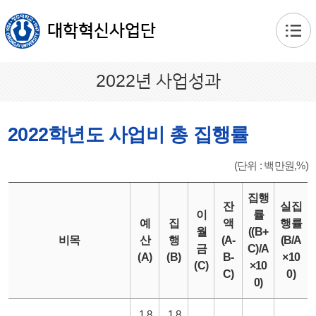
본문 바로가기
대학혁신사업단
2022년 사업성과
2022학년도 사업비 총 집행률
(단위 : 백만원,%)
집행
잔
실집
이
률
예
집
액
행률
월
((B+
비목
산
행
(A-
(B/A
금
C)/A
(A)
(B)
B-
×10
(C)
×10
C)
0)
0)
1,8
1,8