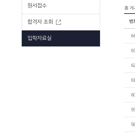
원서접수
총 
번
합격자 조회
6
입학자료실
6
6
6
6
5
5