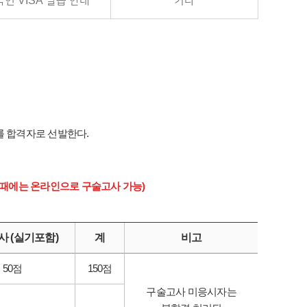
인 VISA 발급 안내
기타
자를 합격자로 선발한다.
 때에는 온라인으로 구술고사 가능)
 (실기포함)
계
비고
50점
150점
구술고사 미응시자는