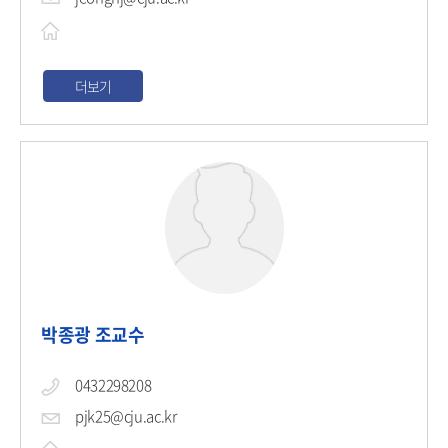
더보기
박종광 조교수
0432298208
pjk25@cju.ac.kr