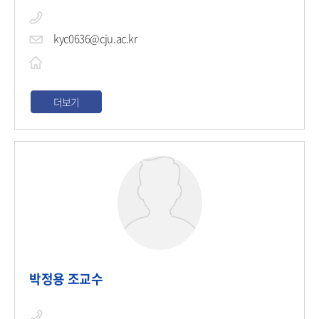
kyc0636@cju.ac.kr
더보기
박정용 조교수