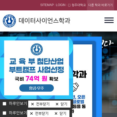
본문 바로가기
SITEMAP
LOGIN
청주대학교
다른 학과 바로가기
데이터사이언스학과
Department of Data Science
하루안보기
전부닫기
닫기
하루안보기
하루안보기
전부닫기
전부닫기
닫기
닫기