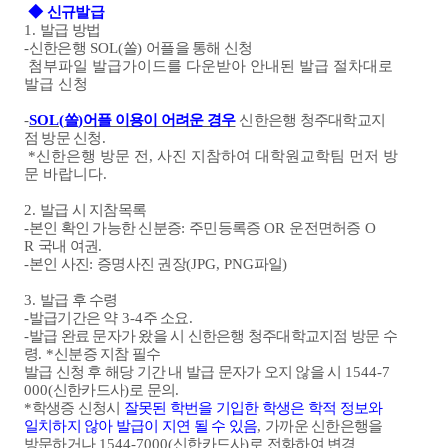
◆
신규발급
1.
발급 방법
-
신한은행
SOL(
쏠
)
어플을 통해 신청
첨부파일 발급가이드를 다운받아 안내된 발급 절차대로
발급 신청
-
SOL(
쏠
)
어플 이용이 어려운 경우
신한은행 청주대학교지
점 방문 신청
.
*신한은행 방문 전, 사진 지참하여 대학원교학팀 먼저 방
문 바랍니다.
2.
발급 시 지참목록
-
본인 확인 가능한 신분증
:
주민등록증
OR
운전면허증
O
R
국내 여권
.
-
본인 사진
:
증명사진 권장
(JPG, PNG
파일
)
3.
발급 후 수령
-
발급기간은 약
3-4
주 소요
.
-
발급 완료 문자가 왔을 시 신한은행 청주대학교지점 방문 수
령
. *
신분증 지참 필수
발급 신청 후 해당 기간 내 발급 문자가 오지 않을 시
1544-7
000(
신한카드사
)
로 문의
.
*
학생증 신청시
잘못된 학번을 기입한 학생은 학적 정보와
일치하지 않아 발급이 지연 될 수 있음
,
가까운 신한은행을
방문하거나
1544-7000(
신한카드사
)
로 전화하여 변경