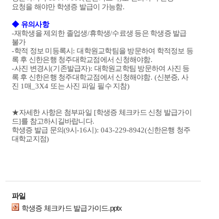
요청을 해야만 학생증 발급이 가능함
.
◆
유의사항
-
재학생을 제외한
졸업생
/
휴학생
/
수료생 등은 학생증 발급
불가
-
학적 정보 미등록시
:
대학원교학팀을 방문하여 학적정보 등
록 후 신한은행 청주대학교점에서 신청해야함
.
-
사진 변경시
(
기존발급자
):
대학원교학팀 방문하여 사진 등
록 후 신한은행 청주대학교점에서 신청해야함
. (
신분증
,
사
진
1
매
_3X4
또는 사진 파일
필수 지참
)
★
자세한 사항은 첨부파일
[
학생증 체크카드 신청 발급가이
드
]
를 참고하시길바랍니다
.
학생증 발급 문의
(9
시
-16
시
): 043-229-8942(
신한은행 청주
대학교지점
)
파일
학생증 체크카드 발급가이드.pptx