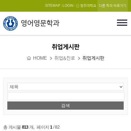
본문 바로가기
SITEMAP
LOGIN
청주대학교
다른 학과 바로가기
영어영문학과
취업게시판
HOME
취업&진로
취업게시판
총 게시물
813
개
,
페이지
1
/ 82