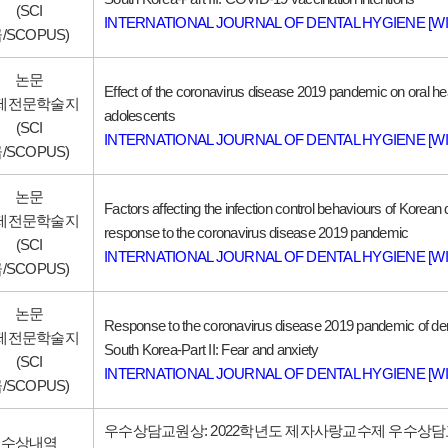
(SCI
INTERNATIONAL JOURNAL OF DENTAL HYGIENE [WI
/SCOPUS)
논문
Effect of the coronavirus disease 2019 pandemic on oral he
제전문학술지
adolescents
(SCI
INTERNATIONAL JOURNAL OF DENTAL HYGIENE [WI
/SCOPUS)
논문
Factors affecting the infection control behaviours of Korean d
제전문학술지
response to the coronavirus disease 2019 pandemic
(SCI
INTERNATIONAL JOURNAL OF DENTAL HYGIENE [WI
/SCOPUS)
논문
Response to the coronavirus disease 2019 pandemic of dent
제전문학술지
South Korea-Part II: Fear and anxiety
(SCI
INTERNATIONAL JOURNAL OF DENTAL HYGIENE [WI
/SCOPUS)
우수상담교원상: 2022학년도 제자사랑교수제 우수상담
수상내역