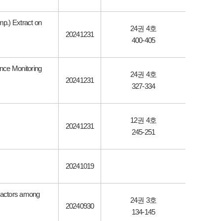
mp.) Extract on
24권 4호
20241231
400-405
ence Monitoring
24권 4호
20241231
327-334
12권 4호
20241231
245-251
20241019
 Factors among
24권 3호
20240930
134-145