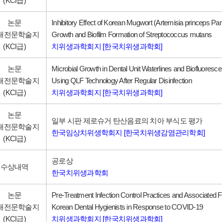
(KCI급)
논문
Inhibitory Effect of Korean Mugwort (Artemisia princeps Pa
내전문학술지
Growth and Biofilm Formation of Streptococcus mutans
(KCI급)
치위생과학회지 [한국치위생과학회]
논문
Microbial Growth in Dental Unit Waterlines and Biofluoresc
내전문학술지
Using QLF Technology After Regular Disinfection
(KCI급)
치위생과학회지 [한국치위생과학회]
논문
일부 시판 제로슈거 탄산음료의 치아 부식도 평가
내전문학술지
한국임상치위생학회지 [한국치위생감염관리학회]
(KCI급)
공로상
수상내역
한국치위생과학회
논문
Pre-Treatment Infection Control Practices and Associated
내전문학술지
Korean Dental Hygienists in Response to COVID-19
(KCI급)
치위생과학회지 [한국치위생과학회]