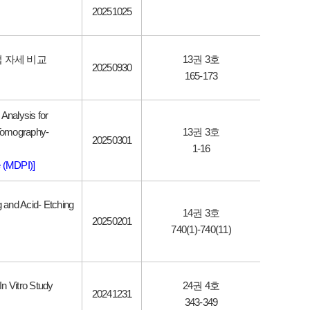
20251025
 자세 비교
13권 3호
20250930
165-173
 Analysis for
 Tomography-
13권 3호
20250301
1-16
te (MDPI)]
g and Acid- Etching
14권 3호
20250201
740(1)-740(11)
n Vitro Study
24권 4호
20241231
343-349