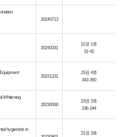
mination
20240713
12권 1호
20240331
31-42
y Equipment
23권 4호
20231231
343-350
l Whitening
23권 3호
20230930
236-244
al hygienists in
21권 3호
20230801