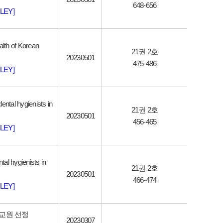
648-656
LEY]
alth of Korean
21권 2호
20230501
475-486
LEY]
ental hygienists in
21권 2호
20230501
456-465
LEY]
al hygienists in
21권 2호
20230501
466-474
LEY]
교원 선정
20230307