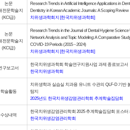
논문
Research Trends in Artificial Intelligence Applications in De
내전문학술지
Dentistry in Korean Academic Journals: A Scoping Review
(KCI급)
치위생과학회지 [한국치위생과학회]
Research Trends in the Journal of Dental Hygiene Scienc
논문
Network Analysis and Topic Modeling: A Comparative Study
내전문학술지
COVID-19 Periods (2015∼2024)
(KCI급)
치위생과학회지 [한국치위생과학회]
한국치위생과학회 학술연구지원사업 과제 종료보고서
연구보고서
한국치위생과학회
치위생학과 실습실 치과용 유니트 수관의 QLF-D 기반 
학술활동
탐지
2025년도 한국치위생감염관리학회 추계학술집담회
한국치위생감염관리학회 2025 추계학술집담회 포스터
수상내역
한국치위생감염관리학회