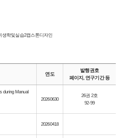
치위생학및실습2캡스톤디자인
발행권호
연도
페이지, 연구기간 등
les during Manual
26권 2호
20260630
92-99
20260418