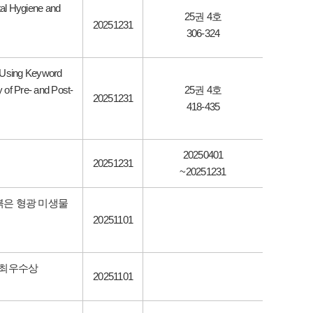
ntal Hygiene and
25권 4호
20251231
306-324
e Using Keyword
 of Pre- and Post-
25권 4호
20251231
418-435
20250401
20251231
~20251231
붉은 형광 미생물
20251101
 최우수상
20251101