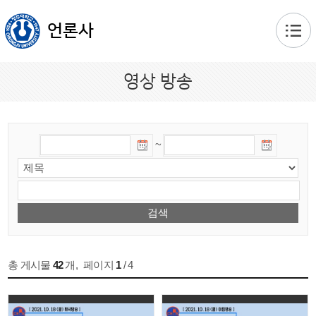
본문 바로가기
언론사
영상 방송
~
총 게시물
42
개
,
페이지
1
/ 4