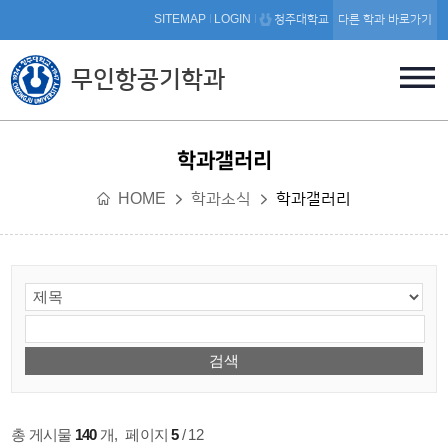
본문 바로가기
SITEMAP
LOGIN
청주대학교
다른 학과 바로가기
무인항공기학과
학과갤러리
HOME
학과소식
학과갤러리
총 게시물
140
개
,
페이지
5
/ 12