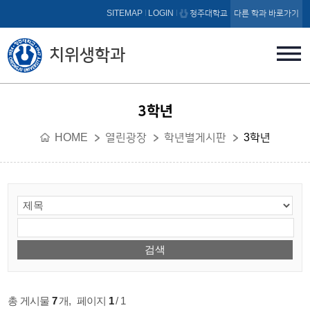
본문 바로가기
SITEMAP
LOGIN
청주대학교
다른 학과 바로가기
치위생학과
3학년
HOME
열린광장
학년별게시판
3학년
총 게시물
7
개
,
페이지
1
/ 1