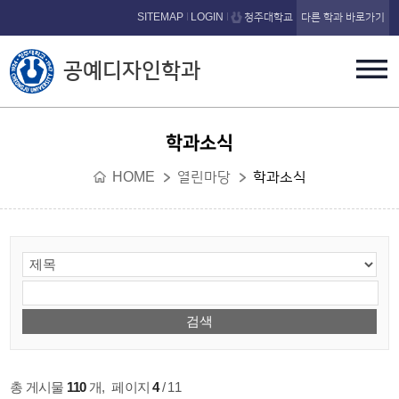
본문 바로가기
SITEMAP
LOGIN
청주대학교
다른 학과 바로가기
공예디자인학과
학과소식
HOME
열린마당
학과소식
총 게시물
110
개
,
페이지
4
/ 11