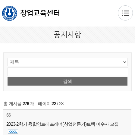
본문 바로가기
창업교육센터
공지사항
총 게시물
276
개
,
페이지
22
/ 28
66
2023-2학기 융합앙트레프레너(창업전문가)트랙 이수자 모집