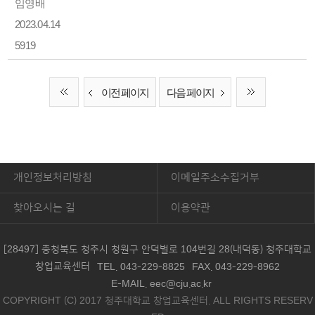
임영배
2023.04.14
5919
이전 페이지
다음 페이지
개인정보처리방침
이메일주소수집거부
찾아오시는 길
이용약관
[28497] 충청북도 청주시 청원구 안덕벌로 104번길 28(내덕동) 청주대학교
창업교육센터
TEL. 043-229-8825
FAX. 043-229-8962
E-MAIL. eec@cju.ac.kr
COPYRIGHT (C) 2017 청주대학교 창업교육센터. ALL RIGHTS RESERV