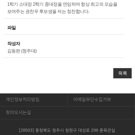
1학기 소대장 2학기 중대장을 연임하며 항상 최고의 모습을
보여주는 권찬우 후보생을 저는 칭찬합니다.
파일
작성자
김동완 (청주대)
목록
개인정보처리방침
이메일무단수집거부
찾아오시는길
[28503] 충청북도 청주시 청원구 대성로 298 훈육관실.