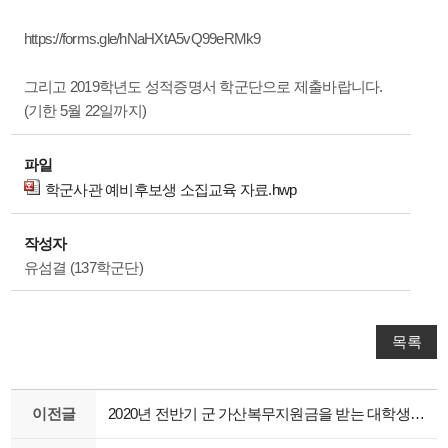
https://forms.gle/hNaHXtA5vQ99eRMk9
그리고 2019학년도 성적증명서 학군단으로 제출바랍니다.
(기한 5월 22일까지)
파일
학군사관 예비후보생 소집교육 자료.hwp
작성자
유섬결 (137학군단)
목록
이전글
2020년 전반기 군 가산복무지원금을 받는 대학생 소집교육 자료