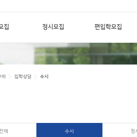
본문 바로가기
모집
정시모집
편입학모집
우미
입학상담
수시
전체
수시
정