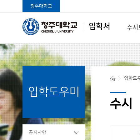
청주대학교
입학처
수시
학생중심 글로벌대학
입학도
입학도우미
청주대학교 입학처
수시
공지사항