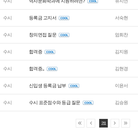
수시
역사문화학과에 지원하려면?
유지연
수시
등록금 고지서
서숙현
수시
창의면접 질문
엄희찬
수시
합격증
김지원
수시
합격증,,
김현경
수시
신입생 등록금 납부
이윤서
수시
수시 표준점수와 등급 질문
김승원
211