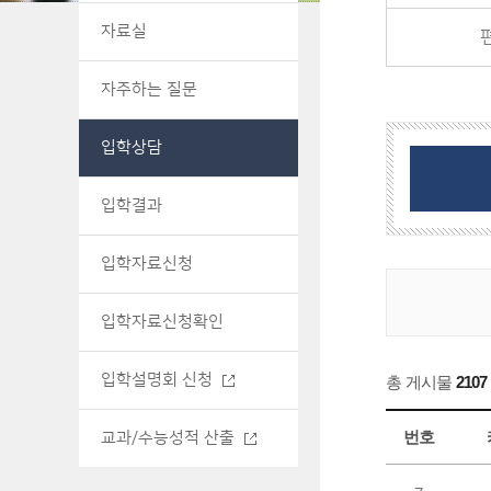
자료실
자주하는 질문
입학상담
입학결과
입학자료신청
입학자료신청확인
입학설명회 신청
총 게시물
2107
번호
교과/수능성적 산출