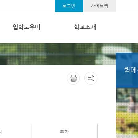
로그인
사이트맵
입학도우미
학교소개
퀵메
시
추가