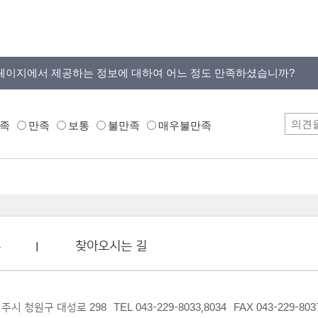
페이지에서 제공하는 정보에 대하여 어느 정도 만족하셨습니까?
족
만족
보통
불만족
매우불만족
부
찾아오시는 길
 청주시 청원구 대성로 298
TEL 043-229-8033,8034
FAX 043-229-803