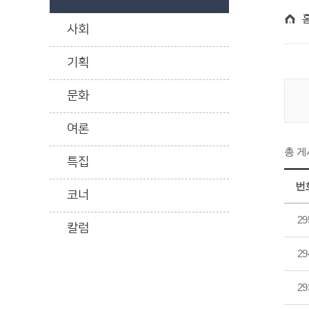
사회
기획
문화
여론
총 
특집
번
코너
29
칼럼
29
29