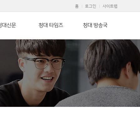
홈
로그인
사이트맵
청대신문
청대 타임즈
청대 방송국