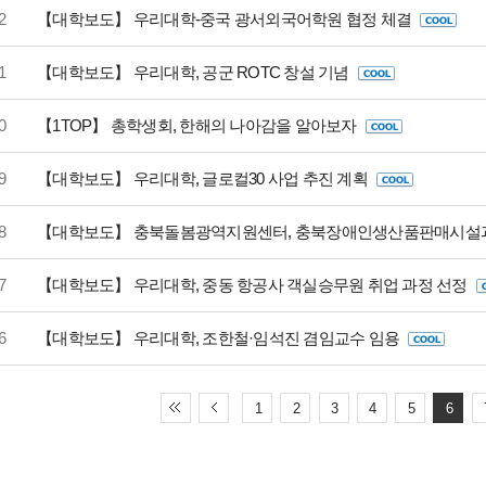
2
【대학보도】 우리대학-중국 광서외국어학원 협정 체결
1
【대학보도】 우리대학, 공군 ROTC 창설 기념
0
【1TOP】 총학생회, 한해의 나아감을 알아보자
9
【대학보도】 우리대학, 글로컬30 사업 추진 계획
8
【대학보도】 충북돌봄광역지원센터, 충북장애인생산품판매시설
7
【대학보도】 우리대학, 중동 항공사 객실승무원 취업 과정 선정
6
【대학보도】 우리대학, 조한철·임석진 겸임교수 임용
1
2
3
4
5
6