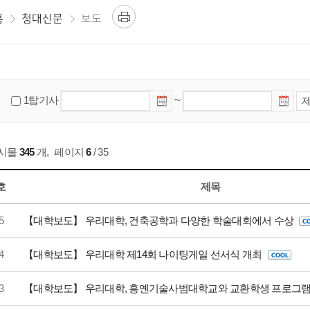
홈
청대신문
보도
1탑기사
~
게시물
345
개
,
페이지
6
/ 35
호
제목
5
【대학보도】 우리대학, 건축공학과 다양한 학술대회에서 수상
4
【대학보도】 우리대학 제14회 나이팅게일 선서식 개최
3
【대학보도】 우리대학, 흥옌기술사범대학교와 교환학생 프로그램