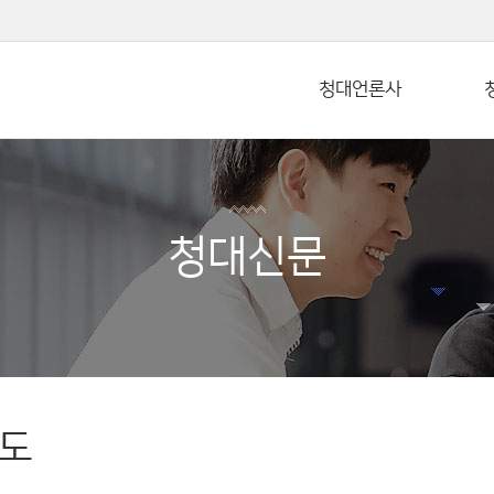
본문 바로가기
청대언론사
청대신문
도