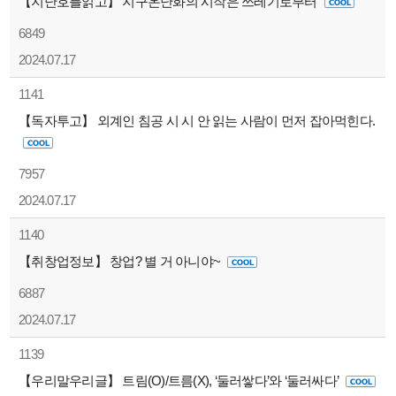
【지난호를읽고】 지구온난화의 시작은 쓰레기로부터
6849
2024.07.17
1141
【독자투고】 외계인 침공 시 시 안 읽는 사람이 먼저 잡아먹힌다.
7957
2024.07.17
1140
【취창업정보】 창업? 별 거 아니야~
6887
2024.07.17
1139
【우리말우리글】 트림(O)/트름(X), ‘둘러쌓다’와 ‘둘러싸다’