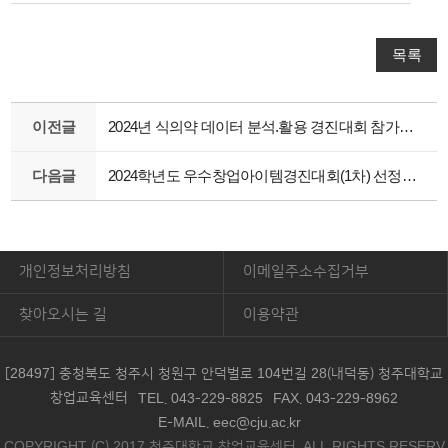
목록
이전글
2024년 식의약 데이터 분석.활용 경진대회 참가자 모집(~5/31 금까지)
다음글
2024학년도 우수창업아이템경진대회(1차) 선정팀 안내
개인정보처리방침
이메일주소수집거부
찾아오시는 길
이용약관
[28497] 충청북도 청주시 청원구 안덕벌로 104번길 28(내덕동) 청주대학교
창업교육센터
TEL. 043-229-8825
FAX. 043-229-8962
E-MAIL. eec@cju.ac.kr
COPYRIGHT (C) 2017 청주대학교 창업교육센터. ALL RIGHTS RESERV