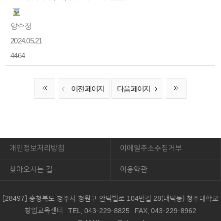
양수정
2024.05.21
4464
이전 페이지
다음 페이지
개인정보처리방침
이메일주소수집거부
찾아오시는 길
이용약관
[28497] 충청북도 청주시 청원구 안덕벌로 104번길 28(내덕동) 청주대학교
창업교육센터
TEL. 043-229-8825
FAX. 043-229-8962