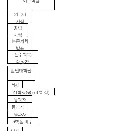
이수학점
외국어
시험
종합
시험
논문계획
발표
선수과목
대상자
일반대학원
석사
24
(
B
)
학점
평균
이상
통과자
통과자
통과자
6
학점 이수