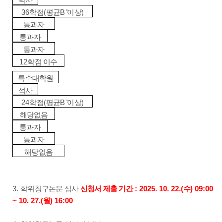
박사
36
(
B
)
학점
평균
이상
통과자
통과자
통과자
12
학점 이수
특수대학원
석사
24
(
B
)
학점
평균
이상
해당없음
통과자
통과자
해당없음
3.
: 2025. 10. 22.(
) 09:00
학위청구논문 심사
신청서 제출 기간
수
~ 10. 27.(
) 16:00
월