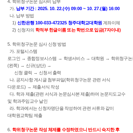
4.
학위청구논문 심사비 납부
.
: 2025. 10. 22.(
) 09:00 ~ 10. 27.(
) 16:00
가
납부 기간
수
월
.
나
납부 방법
1)
100-033-472325
신한은행
청주대학교대학원
계좌이체
2)
(7
)
신청자의
학적부 한글이름 또는 학번으로 입금
자이내
5.
학위청구논문 심사 신청 방법
.
가
포털시스템
로그인
→
종합정보시스템
→
학생서비스
→
대학원
→
학위청구논
(
)
(
)
왼쪽
→
신규
상단
→
신청 클릭
→
신청서 출력
.
(
나
공지사항 게시글 첨부파일
학위청구논문 관련 서식
)
다운로드
→
제출서식 작성
.
(
)
다
학과 제출
관련 서식과 논문심사본 제출
하여 논문지도교수
및 학과주임교수 날인
.
라
학과에서는 신청자명단을 작성하여 관련 서류와 같이
대학원교학팀 제출
6.
학위청구논문 작성 체제를 수정하였으니 반드시 숙지한 후