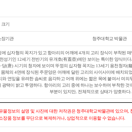
크기
소장기관
청주대학교 박물관
껑에 십자형의 꼭지가 있고 항아리의 어깨에
개의 고리 장식이 부착된 
4
 전성기인
세기 전반기의 유개호
有蓋壺
에만 보이는 특이한 양식이다
12
(
)
당
唐
시기의 청자에 보이며 뚜껑의 십자형 꼭지는
세기 용천청자
)·
(
)
13
(
몸체의
면에 장식된 주문양은 어깨에 달린 고리의 사이사이에 배치되었
.
4
리와 연잎을 유려한 솜씨로 음각하고 어깨 위에는 짧은 목에 붙여서 여의
 광택이 밝고 투명하다
항아리의 고리 중에 하나는 보수하여 부착한 것
.
부분이 있지만
전체적으로 상태가 양호하다
,
유물정보의 설명 및 사진에 대한 저작권은 청주대학교박물관에 있으며,
소장품 정보를 무단으로 복제하거나, 상업적으로 이용할 수 없습니다.