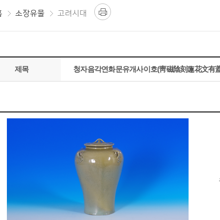
홈
소장유물
고려시대
제목
청자음각연화문유개사이호(靑磁陰刻蓮花文有蓋