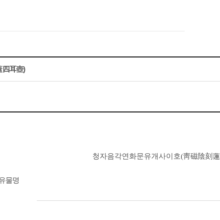
四耳壺)
청자음각연화문유개사이호
靑磁陰刻
(
유물명