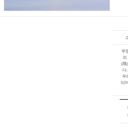
뚜
의
隋
(
다
우
띠며