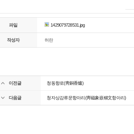
파일
1429079728531.jpg
작성자
허란
이전글
청동향로(靑銅香爐)
다음글
청자상감류문항아리(靑磁象嵌柳文항아리)