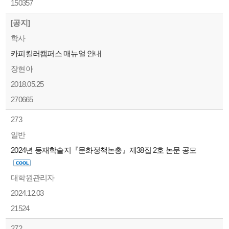
150357
[공지]
학사
카피킬러캠퍼스 매뉴얼 안내
장현아
2018.05.25
270665
273
일반
2024년 등재학술지『문화정책논총』제38집 2호 논문 공모
대학원관리자
2024.12.03
21524
272