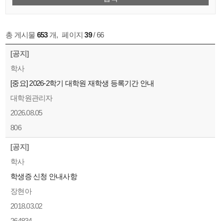
총 게시물
653
개
,
페이지
39
/ 66
[공지]
학사
[중요] 2026-2학기 대학원 재학생 등록기간 안내
대학원관리자
2026.08.05
806
[공지]
학사
학생증 신청 안내사항
장현아
2018.03.02
264834