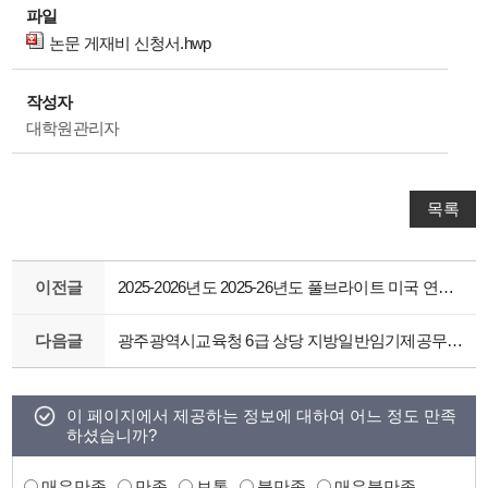
파일
논문 게재비 신청서.hwp
작성자
대학원관리자
목록
이전글
2025-2026년도 2025-26년도 풀브라이트 미국 연구비 지원 포스트닥 장학 프로그램 안내
다음글
광주광역시교육청 6급 상당 지방일반임기제공무원(공보, 정책연구) 모집 안내
이 페이지에서 제공하는 정보에 대하여 어느 정도 만족
하셨습니까?
매우만족
만족
보통
불만족
매우불만족