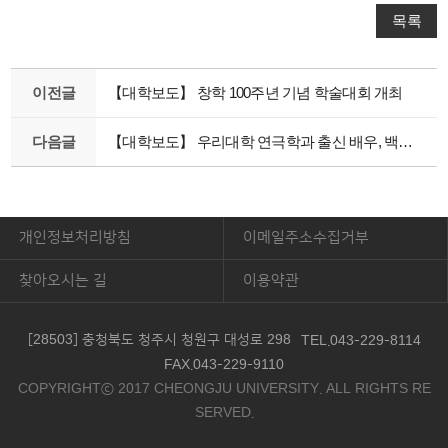
목록
이전글
【대학보도】 창학 100주년 기념 학술대회 개최
다음글
【대학보도】 우리대학 연극학과 출신 배우, 백상예술대상 수상
개인정보처리방침
이메일주소수집거부
찾아오시는 길
이용약관
[28503] 충청북도 청주시 청원구 대성로 298
TEL.043-229-8114
FAX.043-229-9110
COPYRIGHTⓒ 2017 CHEONGJU UNIVERSITY. ALL RIGHTS RE
SERVED.