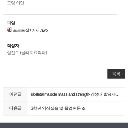
그럼 이만.
파일
프로포잘+예시.hwp
작성자
심진수 (물리치료학과)
목록
이전글
skeletal muscle mass and strength-김성태 발표자료 입니다.
다음글
3학년 임상실습 및 졸업논문 조